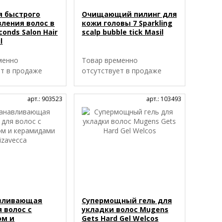
я быстрого
Очищающий пилинг для
вления волос в
кожи головы 7 Sparkling
conds Salon Hair
scalp bubble tick Masil
l
менно
Товар временно
ет в продаже
отсутствует в продаже
арт.: 903523
арт.: 103493
авливающая
Супермощный гель для
 волос с
укладки волос Mugens
ом и
Gets Hard Gel Welcos