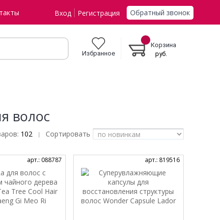
Обратный звонок
такты
Вход
Регистрация
Корзина
Избранное
руб.
ля волос
варов:
102
Сортировать
|
арт.: 088787
арт.: 819516