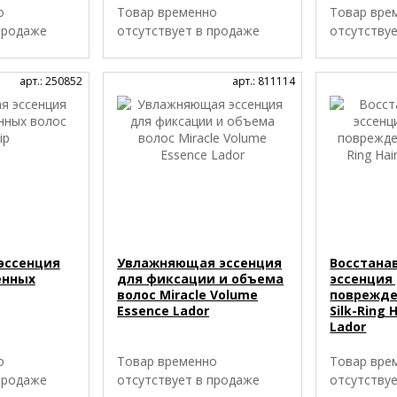
о
Товар временно
Товар вре
продаже
отсутствует в продаже
отсутству
арт.: 250852
арт.: 811114
эссенция
Увлажняющая эссенция
Восстан
енных
для фиксации и объема
эссенция 
волос Miracle Volume
поврежде
Essence Lador
Silk-Ring 
Lador
о
Товар временно
Товар вре
продаже
отсутствует в продаже
отсутству