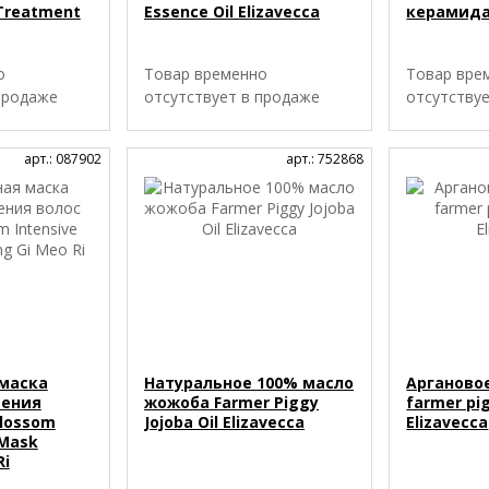
Treatment
Essence Oil Elizavecca
керамида
о
Товар временно
Товар вре
продаже
отсутствует в продаже
отсутству
арт.: 087902
арт.: 752868
маска
Натуральное 100% масло
Арганово
дения
жожоба Farmer Piggy
farmer pig
Blossom
Jojoba Oil Elizavecca
Elizavecca
 Mask
Ri