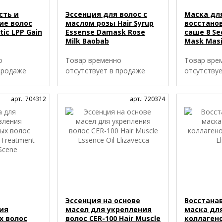
сть и
Эссенция для волос с
Маска дл
ие волос
маслом розы Hair Syrup
восстано
tic LPP Gain
Essense Damask Rose
саше 8 Se
Milk Baobab
Mask Masi
о
Товар временно
Товар вре
продаже
отсутствует в продаже
отсутству
арт.: 704312
арт.: 720374
Эссенция на основе
Восстан
ия
масел для укрепления
маска для
х волос
волос CER-100 Hair Muscle
коллаген