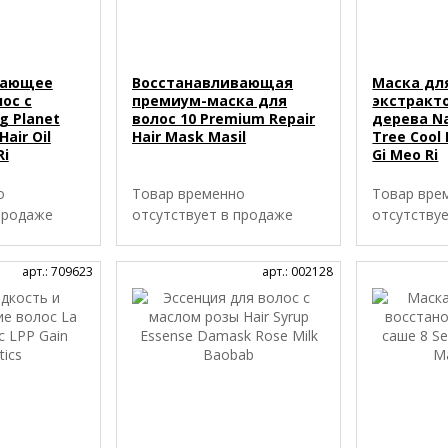
вающее
Восстанавливающая
Маска для
ос с
премиум-маска для
экстракт
g Planet
волос 10 Premium Repair
дерева Na
Hair Oil
Hair Mask Masil
Tree Cool
Ri
Gi Meo Ri
о
Товар временно
Товар вре
продаже
отсутствует в продаже
отсутству
арт.: 709623
арт.: 002128