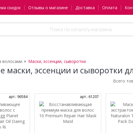
ема скидок
Отзывы о магазине
Доставка
Оплата
Кон
а волосами
Маски, эссенции, сыворотки
е маски, эссенции и сыворотки д
Всего то
арт.: 96584
арт.: 61207