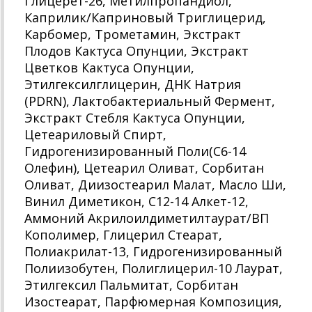
Глицерет-26, Метилпропандиол,
Каприлик/Каприновый Триглицерид,
Карбомер, Трометамин, Экстракт
Плодов Кактуса Опунции, Экстракт
Цветков Кактуса Опунции,
Этилгексилглицерин, ДНК Натрия
(PDRN), Лактобактериальный Фермент,
Экстракт Стебля Кактуса Опунции,
Цетеариловый Спирт,
Гидрогенизированный Поли(C6-14
Олефин), Цетеарил Оливат, Сорбитан
Оливат, Диизостеарил Малат, Масло Ши,
Винил Диметикон, C12-14 Алкет-12,
Аммоний Акрилоилдиметилтаурат/ВП
Кополимер, Глицерил Стеарат,
Полиакрилат-13, Гидрогенизированный
Полиизобутен, Полиглицерил-10 Лаурат,
Этилгексил Пальмитат, Сорбитан
Изостеарат, Парфюмерная Композиция,