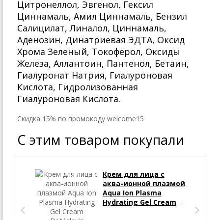
Цитронеллол, Эвгенол, Гексил
Циннамаль, Амил Циннамаль, Бензил
Салицилат, Линалол, Циннамаль,
Аденозин, Динатриевая ЭДТА, Оксид
Хрома Зеленый, Токоферол, Оксиды
Железа, Аллантоин, Пантенол, Бетаин,
Гиалуронат Натрия, Гиалуроновая
Кислота, Гидролизованная
Гиалуроновая Кислота.
Cкидка 15% по промокоду welcome15
С этим товаром покупали
Скид
Крем для лица с
аква-ионной плазмой
Aqua Ion Plasma
Hydrating Gel Cream
Dr.Melaxin