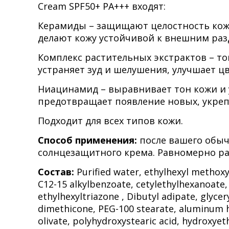
Cream SPF50+ PA+++ входят:
Керамиды – защищают целостность кож
делают кожу устойчивой к внешним раз
Комплекс растительных экстрактов – то
устраняет зуд и шелушения, улучшает цв
Ниацинамид – выравнивает тон кожи и 
предотвращает появление новых, укрепл
Подходит для всех типов кожи.
Способ применения:
после вашего обыч
солнцезащитного крема. Равномерно ра
Состав:
Purified water, ethylhexyl methoxy
C12-15 alkylbenzoate, cetylethylhexanoate
ethylhexyltriazone , Dibutyl adipate, glycery
dimethicone, PEG-100 stearate, aluminum hyd
olivate, polyhydroxystearic acid, hydroxye