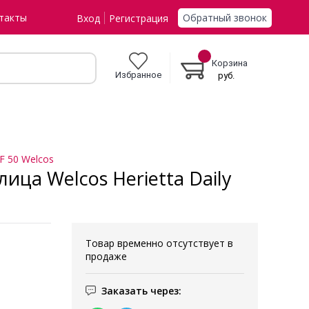
Обратный звонок
такты
Вход
Регистрация
Корзина
Избранное
руб.
F 50 Welcos
а Welcos Herietta Daily
Товар временно отсутствует в
продаже
Заказать через: