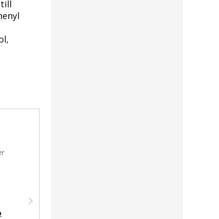
ill
henyl
l,
Шампунь для волос
Скраб для тела с
о
против перхоти
экстрактом цитрона