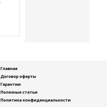
n
Forest Story Anti-
Around Me Natural
Dandruff Shampoo
Perfume Vita Body
Welcos
Scrub Yuja Welcos
650
руб.
660
руб.
Главная
Договор оферты
Гарантии
Полезные статьи
Политика конфиденциальности