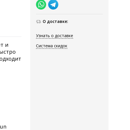
О доставке:
Узнать о доставке
т и
Система скидок
быстро
подходит
Sun