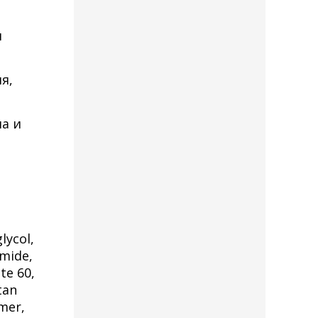
и
я,
а и
lycol,
amide,
te 60,
tan
ymer,