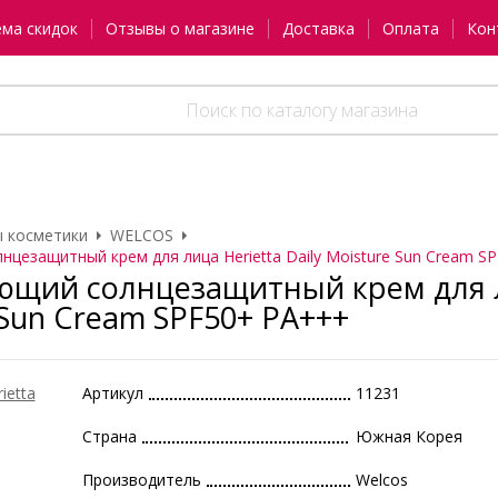
ема скидок
Отзывы о магазине
Доставка
Оплата
Кон
 косметики
WELCOS
цезащитный крем для лица Herietta Daily Moisture Sun Cream SP
щий солнцезащитный крем для лиц
 Sun Cream SPF50+ PA+++
Артикул
11231
Страна
Южная Корея
Производитель
Welcos