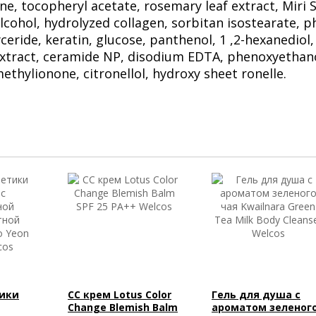
ne, tocopheryl acetate, rosemary leaf extract, Miri St
alcohol, hydrolyzed collagen, sorbitan isostearate, p
yceride, keratin, glucose, panthenol, 1 ,2-hexanediol,
extract, ceramide NP, disodium EDTA, phenoxyethano
ethylionone, citronellol, hydroxy sheet ronelle.
ики
СС крем Lotus Color
Гель для душа с
Change Blemish Balm
ароматом зеленог