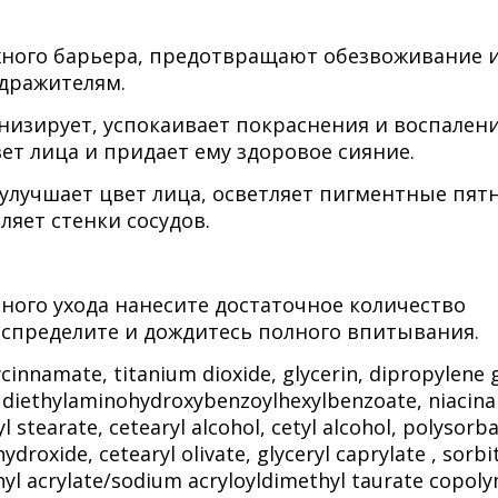
ного барьера, предотвращают обезвоживание 
дражителям.
низирует, успокаивает покраснения и воспалени
ет лица и придает ему здоровое сияние.
улучшает цвет лица, осветляет пигментные пятн
яет стенки сосудов.
ного ухода нанесите достаточное количество
спределите и дождитесь полного впитывания.
cinnamate, titanium dioxide, glycerin, dipropylene g
, diethylaminohydroxybenzoylhexylbenzoate, niacin
l stearate, cetearyl alcohol, cetyl alcohol, polysorba
roxide, cetearyl olivate, glyceryl caprylate , sorbi
thyl acrylate/sodium acryloyldimethyl taurate copol