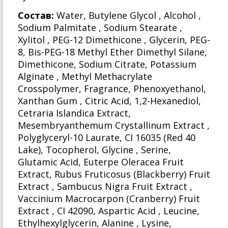
Состав:
Water, Butylene Glycol , Alcohol ,
Sodium Palmitate , Sodium Stearate ,
Xylitol , PEG-12 Dimethicone , Glycerin, PEG-
8, Bis-PEG-18 Methyl Ether Dimethyl Silane,
Dimethicone, Sodium Citrate, Potassium
Alginate , Methyl Methacrylate
Crosspolymer, Fragrance, Phenoxyethanol,
Xanthan Gum , Citric Acid, 1,2-Hexanediol,
Cetraria Islandica Extract,
Mesembryanthemum Crystallinum Extract ,
Polyglyceryl-10 Laurate, CI 16035 (Red 40
Lake), Tocopherol, Glycine , Serine,
Glutamic Acid, Euterpe Oleracea Fruit
Extract, Rubus Fruticosus (Blackberry) Fruit
Extract , Sambucus Nigra Fruit Extract ,
Vaccinium Macrocarpon (Cranberry) Fruit
Extract , CI 42090, Aspartic Acid , Leucine,
Ethylhexylglycerin, Alanine , Lysine,