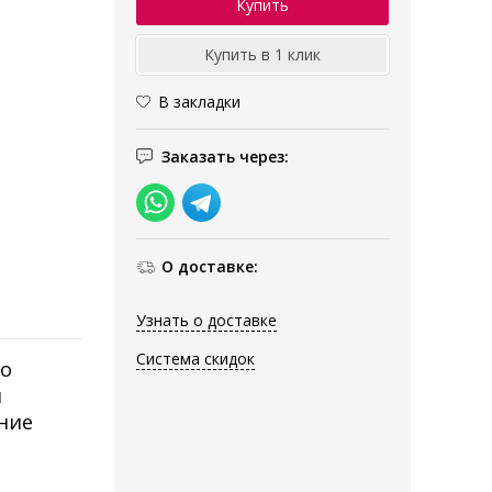
В закладки
Заказать через:
О доставке:
Узнать о доставке
Система скидок
но
й
ание