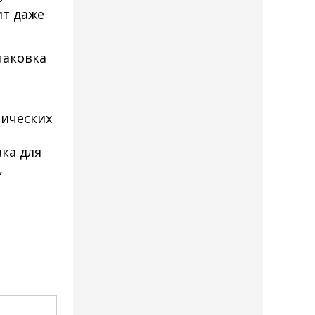
ит даже
паковка
нических
ка для
,