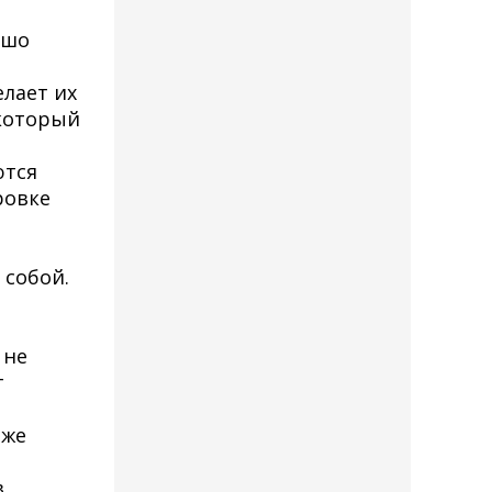
ошо
елает их
который
ются
ровке
в
 собой.
 не
т
аже
в