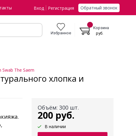
Обратный звонок
такты
Вход
Регистрация
Корзина
Избранное
руб.
n Swab The Saem
турального хлопка и
Объём: 300 шт.
200 руб.
акияжа.
,
В наличии