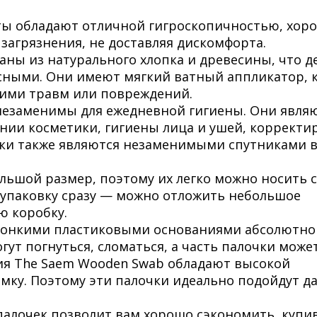
ты обладают отличной гигроскопичностью, хор
загрязнения, не доставляя дискомфорта.
аны из натурального хлопка и древесины, что д
сными. Они имеют мягкий ватный аппликатор, 
 ими травм или повреждений.
незаменимы для ежедневной гигиены. Они явля
ии косметики, гигиены лица и ушей, корректи
очки также являются незаменимыми спутниками 
ьшой размер, поэтому их легко можно носить с
 упаковку сразу — можно отложить небольшое
ю коробку.
 тонкими пластиковыми основаниями абсолютно
огут погнуться, сломаться, а часть палочки може
лия The Saem Wooden Swab обладают высокой
мку. Поэтому эти палочки идеально подойдут д
палочек позволит вам хорошо сэкономить, купи