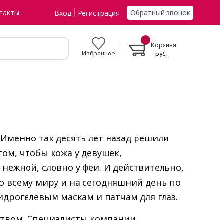
Обратный звонок
такты
Вход
Регистрация
Корзина
Избранное
руб.
. Именно так десять лет назад решили
ом, чтобы кожа у девушек,
нежной, словно у феи. И действительно,
по всему миру и на сегодняшний день по
идрогелевым маскам и патчам для глаз.
ством. Специалисты компании