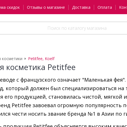
ема скидок
Отзывы о магазине
Доставка
Оплата
Кон
 косметики
Petitfee, Koelf
я косметика Petitfee
ереводе с французского означает "Маленькая фея"
д, который должен был специализироваться на т
 его продукцией, становилась чистой, мягкой и 
бренд Petitfee завоевал огромную популярность 
ился чести носить звание бренда №1 в Азии по г
 продукции Petitfee объясняется высоким каче