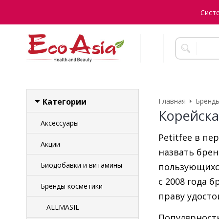
Сист
Категории
Главная
Бренды
Корейска
Аксессуары
Petitfee в п
Акции
назвать брен
Биодобавки и витамины
пользующихся
с 2008 года 
Бренды косметики
праву удосто
ALLMASIL
Популярность