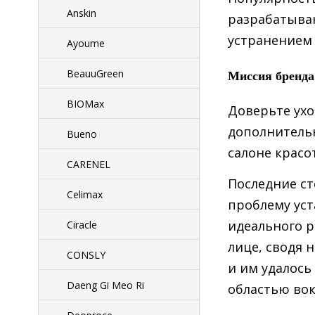
Anskin
разрабатыва
устранением 
Ayoume
Миссия бренда 
BeauuGreen
BIOMax
Доверьте ухо
дополнительн
Bueno
салоне красо
CARENEL
Последние ст
Celimax
проблему уст
идеального р
Ciracle
лице, сводя н
CONSLY
и им удалось
Daeng Gi Meo Ri
областью вок