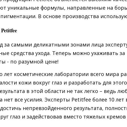
ют уникальные формулы, направленные на борьб
пигментации. В основе производства использу
Petitfee
д за самыми деликатными зонами лица эксперту! 
ые средства ухода. Теперь можно ухаживать за 
ты - по разумной цене!
о лет косметические лаборатории всего мира р
алости кожи вокруг глаз и разработать для этог
езультата в этой области не так легко – ведь л
а нет все усилия. Эксперты Petitfee более 10 ле
 достичь непревзойденного результата, полност
руг глаз и задействовав вместо тяжелых кремов 