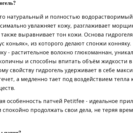
огель?
это натуральный и полностью водорастворимый
симально увлажняет кожу, разглаживает морщин
 также выравнивает тон кожи. Основа гидрогеля 
с коньяк», из которого делают спонжи конняку.
ку - растительное волокно глюкоманнан, уникал
копичны и способны впитать объём жидкости в 2
ому свойству гидрогель удерживает в себе ма
течет, а медленно тает под воздействием тепла
еств.
я особенность патчей Petitfee - идеальное прил
и спокойно продолжать свои дела, не теряя врем
ы патчи?