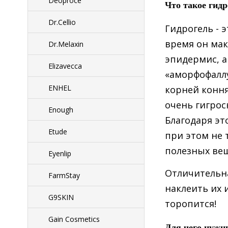
Deoproce
Что такое гидр
Dr.Cellio
Гидрогель - 
время он мак
Dr.Melaxin
эпидермис, а
Elizavecca
«аморфофаллу
ENHEL
корней коння
очень гигрос
Enough
Благодаря эт
Etude
при этом не 
полезных вещ
Eyenlip
Отличительна
FarmStay
наклеить их 
G9SKIN
торопится!
Gain Cosmetics
Для чего нужн