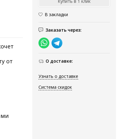
В закладки
Заказать через:
хочет
ту от
О доставке:
Узнать о доставке
Система скидок
ими