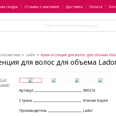
ема скидок
Отзывы о магазине
Доставка
Оплата
Кон
 косметики
Lador
Крем-эссенция для волос для объема Volu
енция для волос для объема Lador
Артикул
980216
Страна
Южная Корея
Производитель
Lador