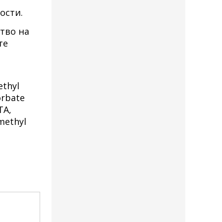
ости.
тво на
те
ethyl
orbate
TA,
methyl