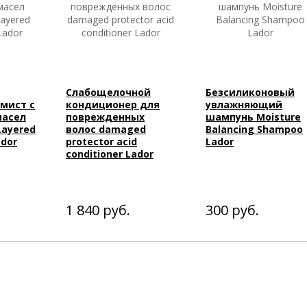
Слабощелочной
Безсиликоновый
мист с
кондиционер для
увлажняющий
масел
поврежденных
шампунь Moisture
Layered
волос damaged
Balancing Shampoo
ador
protector acid
Lador
conditioner Lador
1 840
руб.
300
руб.