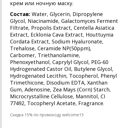
крем или ночную маску.
Состав:
Water, Glycerin, Dipropylene
Glycol, Niacinamide, Galactomyces Ferment
Filtrate, Propolis Extract, Centella Asiatica
Extract, Ecklonia Cava Extract, Houttuynia
Cordata Extract, Sodium Hyaluronate,
Trehalose, Ceramide NP(50ppm),
Carbomer, Triethanolamine,
Phenoxyethanol, Caprylyl Glycol, PEG-60
Hydrogenated Castor Oil, Butylene Glycol,
Hydrogenated Lecithin, Tocopherol, Phenyl
Trimethicone, Disodium EDTA, Xanthan
Gum, Adenosine, Zea Mays (Corn) Starch,
Microcrystalline Cellulose, Mannitol, CI
77492, Tocopheryl Acetate, Fragrance.
Cкидка 15% по промокоду welcome15