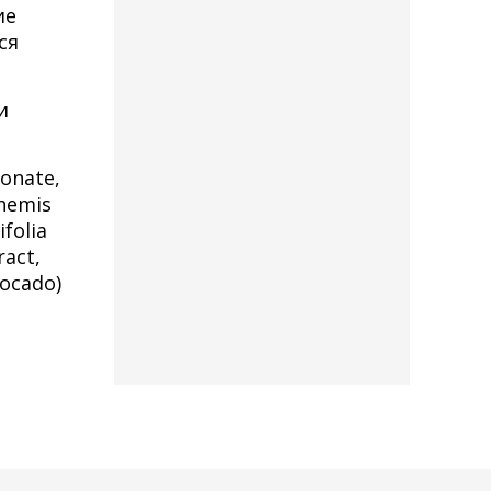
ие
ся
и
ronate,
themis
ifolia
ract,
vocado)