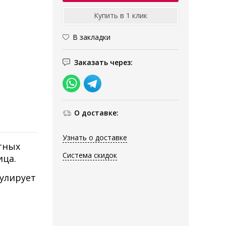
В закладки
Заказать через:
О доставке:
Узнать о доставке
тных
Система скидок
ица.
улирует