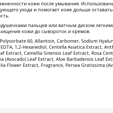
ажненности кожи после умывания. Использован
дующего ухода и помогает коже дольше оставать
сть.
одушечками пальцев или ватным диском легким
ищения кожи до сывороток и кремов.
 Polysorbate 60, Allantoin, Carbomer, Sodium Hyalu
DTA, 1,2-Hexanediol, Centella Asiatica Extract, An
f Extract, Camellia Sinensis Leaf Extract, Rosa Cent
a (Avocado) Leaf Extract, Aloe Barbadensis Leaf Ext
olia Flower Extract, Fragrance, Persea Gratissima (A