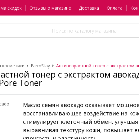
ема скидок
Отзывы о магазине
Доставка
Оплата
Кон
 косметики
FarmStay
Антивозрастной тонер с экстрактом а
астной тонер с экстрактом авока
Pore Toner
Масло семян авокадо оказывает мощно
восстанавливающее воздействие на кож
стимулирует клеточный обмен, улучшая
выравнивая текстуру кожи, повышает е
упругость и эластичность.