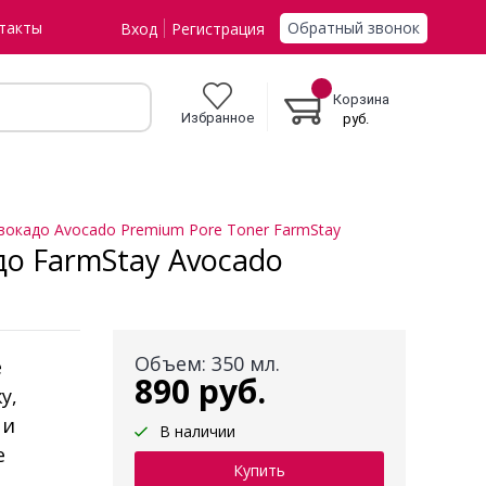
Обратный звонок
такты
Вход
Регистрация
Корзина
Избранное
руб.
вокадо Avocado Premium Pore Toner FarmStay
до FarmStay Avocado
Объем: 350 мл.
е
890 руб.
у,
 и
В наличии
е