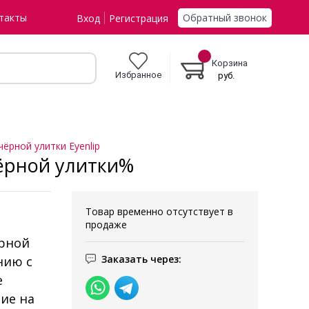
Обратный звонок
такты
Вход
Регистрация
Корзина
Избранное
руб.
ёрной улитки Eyenlip
чёрной улитки%
Товар временно отсутствует в
продаже
ерной
Заказать через:
нию с
е
ие на