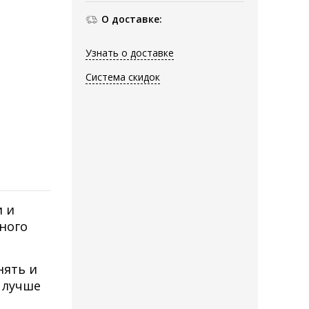
О доставке:
Узнать о доставке
Система скидок
 и
еного
нять и
и лучше