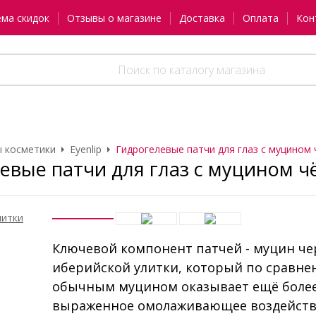
ема скидок
Отзывы о магазине
Доставка
Оплата
Кон
 косметики
Eyenlip
Гидрогелевые патчи для глаз с муцином ч
евые патчи для глаз с муцином 
Ключевой компонент патчей - муцин ч
иберийской улитки, который по сравне
обычным муцином оказывает ещё боле
выраженное омолаживающее воздейств