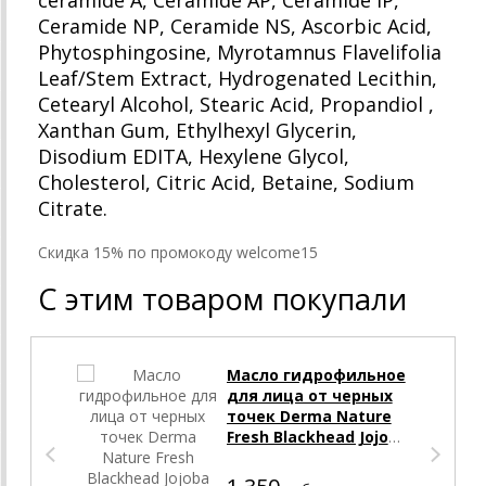
ceramide A, Ceramide AP, Ceramide IP,
Ceramide NP, Ceramide NS, Ascorbic Acid,
Phytosphingosine, Myrotamnus Flavelifolia
Leaf/Stem Extract, Hydrogenated Lecithin,
Cetearyl Alcohol, Stearic Acid, Propandiol ,
Xanthan Gum, Ethylhexyl Glycerin,
Disodium EDITA, Hexylene Glycol,
Cholesterol, Citric Acid, Betaine, Sodium
Citrate.
Cкидка 15% по промокоду welcome15
С этим товаром покупали
Масло гидрофильное
для лица от черных
точек Derma Nature
Fresh Blackhead Jojoba
Cleansing Oil Celimax