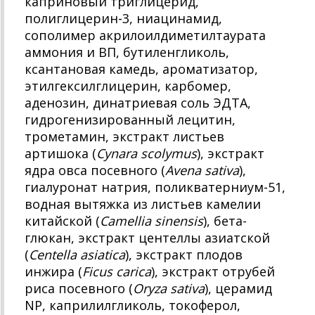
каприновый триглицерид,
полиглицерин‑3, ниацинамид,
сополимер акрилоилдиметилтаурата
аммония и ВП, бутиленгликоль,
ксантановая камедь, ароматизатор,
этилгексилглицерин, карбомер,
аденозин, динатриевая соль ЭДТА,
гидрогенизированный лецитин,
трометамин, экстракт листьев
артишока (
Cynara scolymus
), экстракт
ядра овса посевного (
Avena sativa
),
гиалуронат натрия, поликватерниум‑51,
водная вытяжка из листьев камелии
китайской (
Camellia sinensis
), бета-
глюкан, экстракт центеллы азиатской
(
Centella asiatica
), экстракт плодов
инжира (
Ficus carica
), экстракт отрубей
риса посевного (
Oryza sativa
), церамид
NP, каприлилгликоль, токоферол,