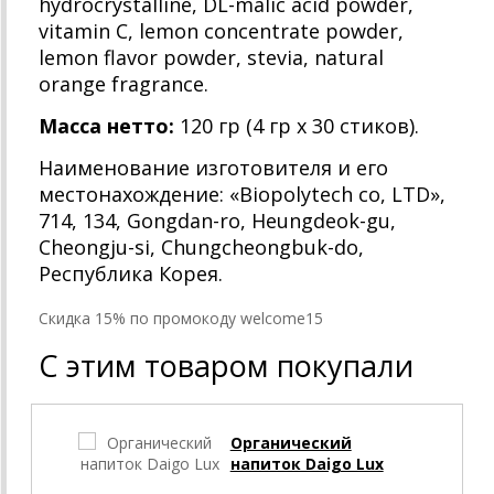
hydrocrystalline, DL-malic acid powder,
vitamin C, lemon concentrate powder,
lemon flavor powder, stevia, natural
orange fragrance.
Масса нетто:
120 гр (4 гр х 30 стиков).
Наименование изготовителя и его
местонахождение: «Biopolytech co, LTD»,
714, 134, Gongdan-ro, Heungdeok-gu,
Cheongju-si, Chungcheongbuk-do,
Республика Корея.
Cкидка 15% по промокоду welcome15
С этим товаром покупали
Скид
Органический
напиток Daigo Lux