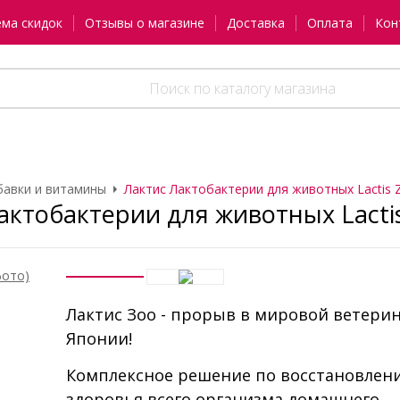
ема скидок
Отзывы о магазине
Доставка
Оплата
Кон
авки и витамины
Лактис Лактобактерии для животных Lactis 
актобактерии для животных Lacti
Лактис Зоо - прорыв в мировой ветери
Японии!
Комплексное решение по восстановлен
здоровья всего организма домашнего