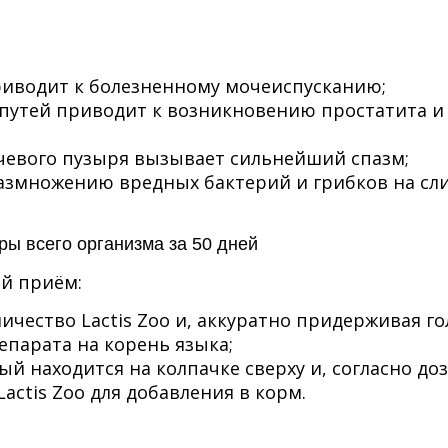
иводит к болезненному мочеиспусканию;
путей приводит к возникновению простатита и
чевого пузыря вызывает сильнейший спазм;
азмножению вредных бактерий и грибков на сл
ы всего организма за 50 дней
й приём:
чество Lactis Zoo и, аккуратно придерживая го
епарата на корень языка;
й находится на колпачке сверху и, согласно до
actis Zoo для добавления в корм.