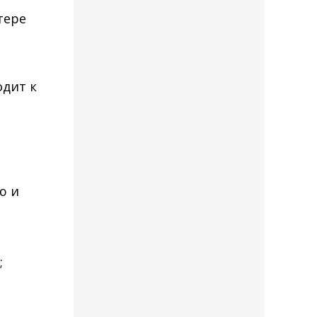
тере
одит к
ю и
;