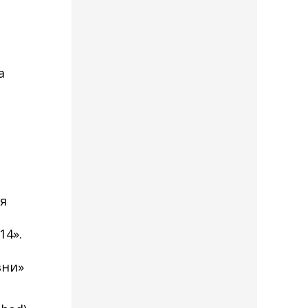
а
я
14».
зни»