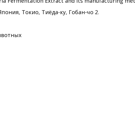
ria Fermentation Extract and its manufacturing me
пония, Токио, Тиёда-ку, Гобан-чо
2.