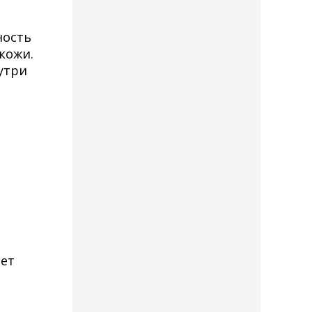
ность
кожи.
утри
ает