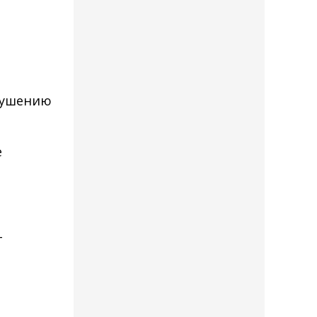
рушению
е
т