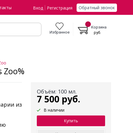
Обратный звонок
такты
Вход
Регистрация
Корзина
Избранное
руб.
Zoo
s Zoo%
Объём: 100 мл.
7 500 руб.
нарии из
В наличии
ию