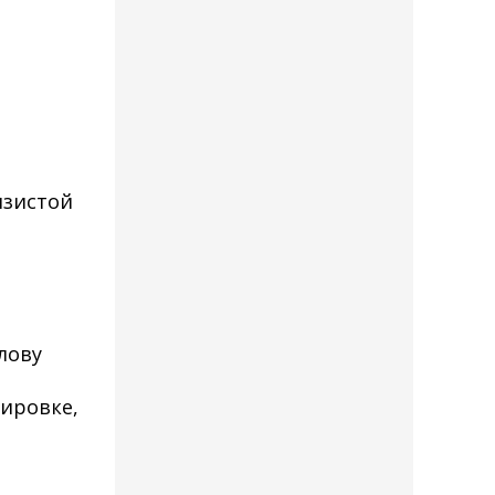
изистой
лову
зировке,