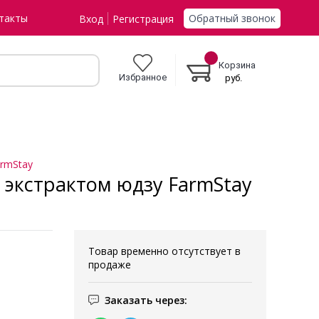
Обратный звонок
такты
Вход
Регистрация
Корзина
Избранное
руб.
armStay
экстрактом юдзу FarmStay
Товар временно отсутствует в
продаже
Заказать через: