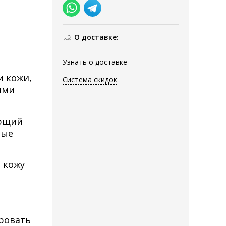
О доставке:
Узнать о доставке
и кожи,
Система скидок
ыми
ающий
рые
 кожу
ровать