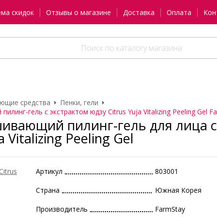
ема скидок
Отзывы о магазине
Доставка
Оплата
Кон
ющие средства
Пенки, гели
линг-гель с экстрактом юдзу Citrus Yuja Vitalizing Peeling Gel F
вающий пилинг-гель для лица с 
a Vitalizing Peeling Gel
Артикул
803001
Страна
Южная Корея
Производитель
FarmStay