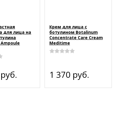
астная
Крем для лица с
а для лица на
ботулином Botalinum
отулина
Concentrate Care Cream
 Ampoule
Meditime
0
руб.
1 370
руб.