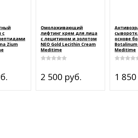
тный
Омолаживающий
Антивозр
 с
лифтинг крем для лица
сыворотк
 пептидами
с лецитином и золотом
основе б
ma Zium
NEO Gold Lecithin Cream
Botalinum
me
Meditime
Meditime
б.
2 500
руб.
1 85