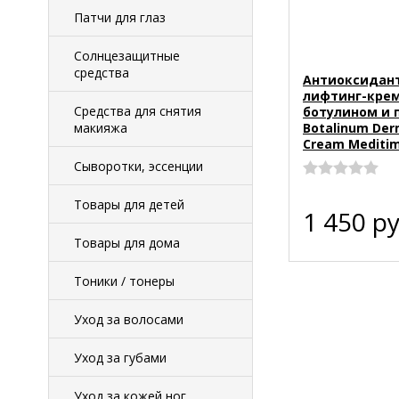
Патчи для глаз
Солнцезащитные
средства
Антиоксидан
лифтинг-крем
Средства для снятия
ботулином и
макияжа
Botalinum Der
Cream Mediti
Сыворотки, эссенции
Товары для детей
1 450
ру
Товары для дома
Тоники / тонеры
Уход за волосами
Уход за губами
Уход за кожей ног