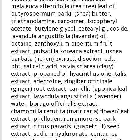
melaleuca alternifolia (tea tree) leaf oil,
butyrospermum parkii (shea) butter,
triethanolamine, carbomer, tocopheryl
acetate, butylene glycol, cetearyl glucoside,
lavandula angustifolia (lavender) oil,
betaine, zanthoxylum piperitum fruit
extract, pulsatilla koreana extract, usnea
barbata (lichen) extract, disodium edta,
bht, salicylic acid, salvia sclarea (clary)
extract, propanediol, hyacinthus orientalis
extract, adenosine, zingiber officinale
(ginger) root extract, camellia japonica leaf
extract, lavandula angustifolia (lavender)
water, borago officinalis extract,
chamomilla recutita (matricaria) flower/leaf
extract, phellodendron amurense bark
extract, citrus paradisi (grapefruit) seed
extract, sodium hyaluronate, centaurea