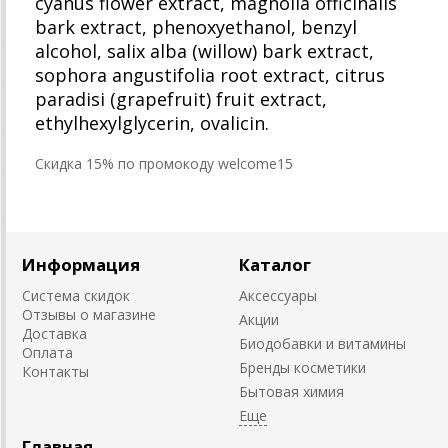
cyanus flower extract, magnolia officinalis
bark extract, phenoxyethanol, benzyl
alcohol, salix alba (willow) bark extract,
sophora angustifolia root extract, citrus
paradisi (grapefruit) fruit extract,
ethylhexylglycerin, ovalicin.
Cкидка 15% по промокоду welcome15
Информация
Каталог
Система скидок
Аксессуары
Отзывы о магазине
Акции
Доставка
Биодобавки и витамины
Оплата
Бренды косметики
Контакты
Бытовая химия
Главная