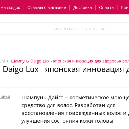
ема скидок
Отзывы о магазине
Доставка
Оплата
Кон
UM
Шампунь Daigo Lux - японская инновация для здоровья во
Daigo Lux - японская инновация 
Шампунь Дайго – косметическое моющ
средство для волос. Разработан для
восстановления поврежденных волос и 
улучшения состояния кожи головы.