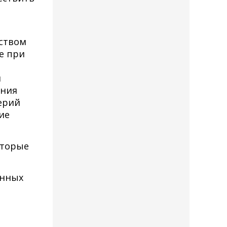
еством
же при
я
ения
ерий
ие
оторые
енных