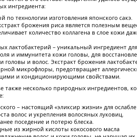
ых ингредиента:
й по технологии изготовления японского сакэ.
экстракт брожения риса является полезным вещ
величивает количество коллагена в слое кожи да
ных лактобактерий – уникальный ингредиент дл
ля и иммунитета кожи головы, для восстановл
и головы и волос. Экстракт брожения лактобакт
орной микрофлоры, предотвращает аллергическ
ющими и кондиционирующими свойствами.
ве также несколько природных ингредиентов, к
е:
ского – настоящий «эликсир жизни» для ослабл
оста волос и укрепления волосяных луковиц.
анее поседение и потерю блеска.
дные из жирной кислоты кокосового масла
влажнение волос и кожи головы, не нарушая их