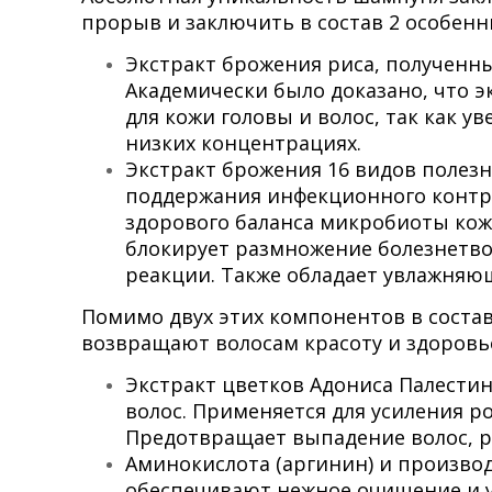
прорыв и заключить в состав 2 особенн
Экстракт брожения риса, полученны
Академически было доказано, что 
для кожи головы и волос, так как у
низких концентрациях.
Экстракт брожения 16 видов полез
поддержания инфекционного контро
здорового баланса микробиоты кож
блокирует размножение болезнетв
реакции. Также обладает увлажня
Помимо двух этих компонентов в соста
возвращают волосам красоту и здоровь
Экстракт цветков Адониса Палестин
волос. Применяется для усиления р
Предотвращает выпадение волос, р
Аминокислота (аргинин) и произво
обеспечивают нежное очищение и у