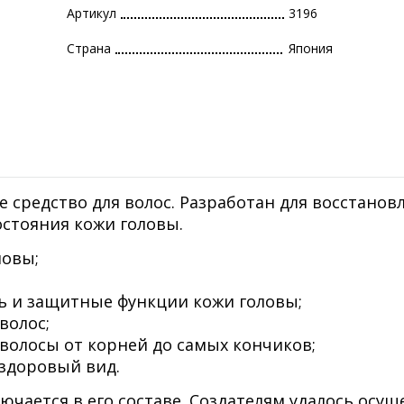
Артикул
3196
Страна
Япония
средство для волос. Разработан для восстанов
остояния кожи головы.
ловы;
 и защитные функции кожи головы;
волос;
волосы от корней до самых кончиков;
 здоровый вид.
чается в его составе. Создателям удалось осущ