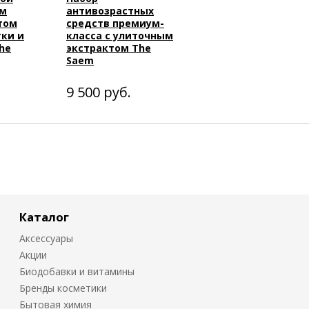
ум
антивозрастных
отом
средств премиум-
ки и
класса с улиточным
he
экстрактом The
Saem
9 500
руб.
Каталог
Аксессуары
Акции
Биодобавки и витамины
Бренды косметики
Бытовая химия