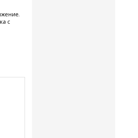
яжение.
ка с