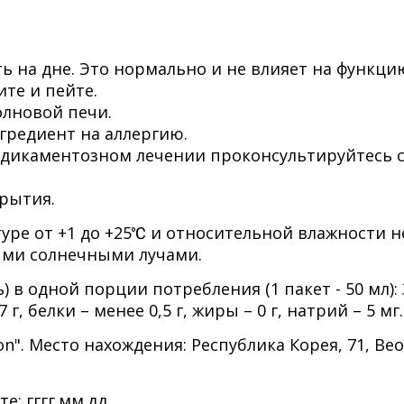
ь на дне. Это нормально и не влияет на функци
те и пейте.
олновой печи.
редиент на аллергию.
едикаментозном лечении проконсультируйтесь 
крытия.
уре от +1 до +25℃ и относительной влажности н
ыми солнечными лучами.
 в одной порции потребления (1 пакет - 50 мл): 
7 г, белки – менее 0,5 г, жиры – 0 г, натрий – 5 мг.
on". Место нахождения: Республика Корея, 71, Beo
: гггг.мм.дд.