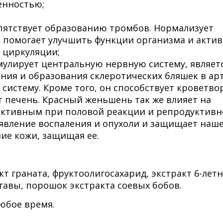
енностью;
пятствует образованию тромбов. Нормализует
 помогает улучшить функции организма и акти
е циркуляции;
улирует центральную нервную систему, являет
ия и образования склеротических бляшек в арт
систему. Кроме того, он способствует кроветво
 печень. Красный женьшень так же влияет на
ективным при половой реакции и репродуктив
явление воспаления и опухоли и защищает наше
ние кожи, защищая ее.
т граната, фруктоолигосахарид, экстракт 6-летн
гавы, порошок экстракта соевых бобов.
любое время.