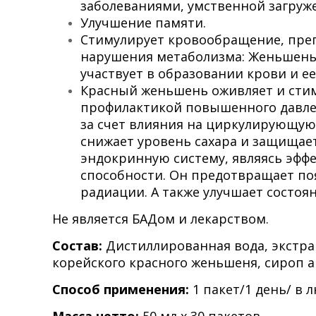
заболеваниями, умственной загруж
Улучшение памяти.
Стимулирует кровообращение, пре
нарушения метаболизма: Женьшень
участвует в образовании крови и е
Красный женьшень оживляет и стим
профилактикой повышенного давлен
за счет влияния на циркулирующую 
снижает уровень сахара и защищает
эндокринную систему, являясь эфф
способности. Он предотвращает по
радиации. А также улучшает состоя
Не является БАДом и лекарством.
Состав:
Дистиллированная вода, экстрак
корейского красного женьшеня, сироп а
Способ применения:
1 пакет/1 день/ в 