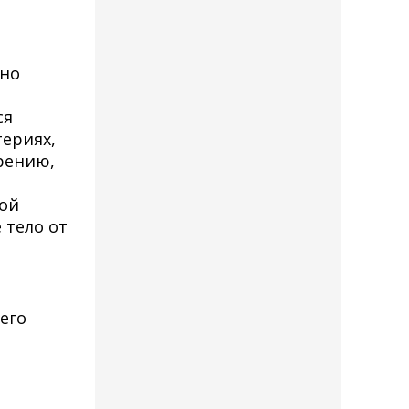
вно
ся
ериях,
рению,
ной
 тело от
его