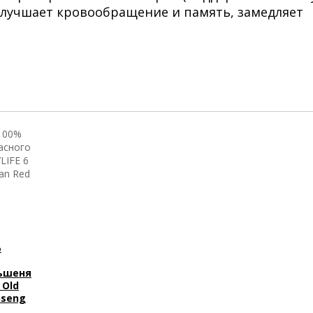
улучшает кровообращение и память, замедляет
%
ьшеня
 Old
nseng