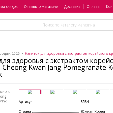
ема скидок
Отзывы о магазине
Доставка
Оплата
Кон
родаж 2026
Напиток для здоровья с экстрактом корейского к
для здоровья с экстрактом корей
 Cheong Kwan Jang Pomegranate Ko
k
Артикул
3534
Страна
Южная Корея