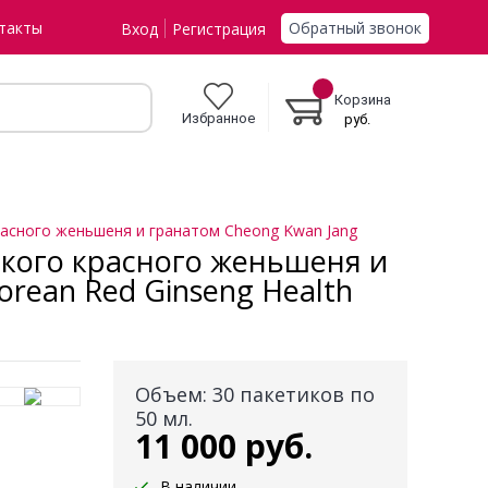
Обратный звонок
такты
Вход
Регистрация
Корзина
Избранное
руб.
расного женьшеня и гранатом Cheong Kwan Jang
ского красного женьшеня и
rean Red Ginseng Health
Объем: 30 пакетиков по
50 мл.
11 000 руб.
В наличии