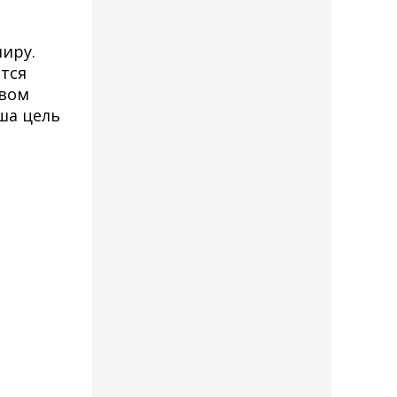
миру.
ется
твом
ша цель