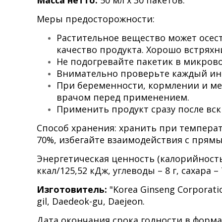
Масса нетто:
50 мл х 30 пакетов.
Меры предосторожности:
Растительное вещество может осест
качество продукта. Хорошо встряхни
Не подогревайте пакетик в микров
Внимательно проверьте каждый инг
При беременности, кормлении и м
врачом перед применением.
Применить продукт сразу после вс
Способ хранения: хранить при температ
70%, избегайте взаимодействия с прям
Энергетическая ценность (калорийность)
ккал/125,52 кДж, углеводы – 8 г, сахара – 
Изготовитель:
"Korea Ginseng Corporati
gil, Daedeok-gu, Daejeon.
Дата окончания срока годности в формате