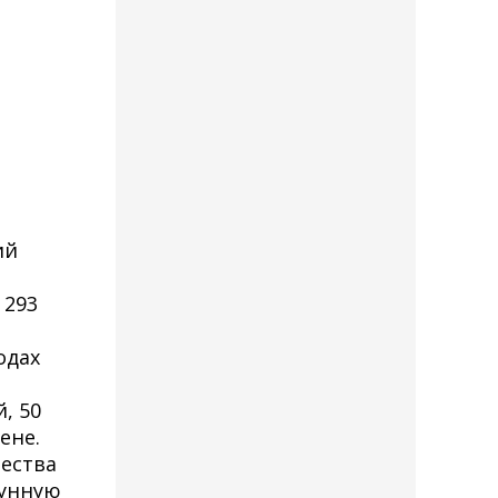
ий
 293
одах
, 50
ене.
ества
мунную