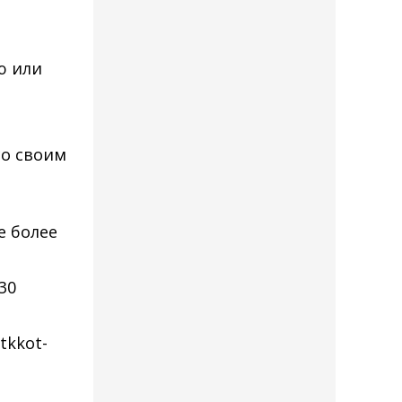
ю или
со своим
е более
30
tkkot-