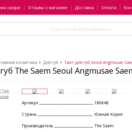
ема скидок
Отзывы о магазине
Доставка
Оплата
Кон
тивная косметика
Для губ
Тинт для губ Seoul Angmusae Sae
губ The Saem Seoul Angmusae Saem
Артикул
180648
Страна
Южная Корея
Производитель
The Saem