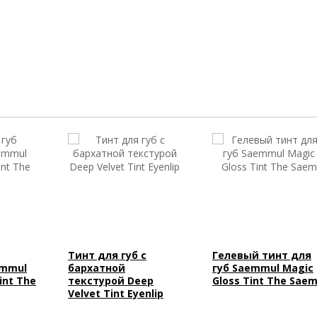
Тинт для губ с
Гелевый тинт для
emmul
бархатной
губ Saemmul Magic
int The
текстурой Deep
Gloss Tint The Sae
Velvet Tint Eyenlip