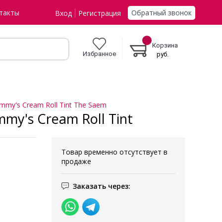
Обратный звонок
такты
Вход
Регистрация
Корзина
Избранное
руб.
mmy's Cream Roll Tint The Saem
my's Cream Roll Tint
Товар временно отсутствует в
продаже
Заказать через: