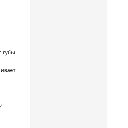
т губы
ливает
и