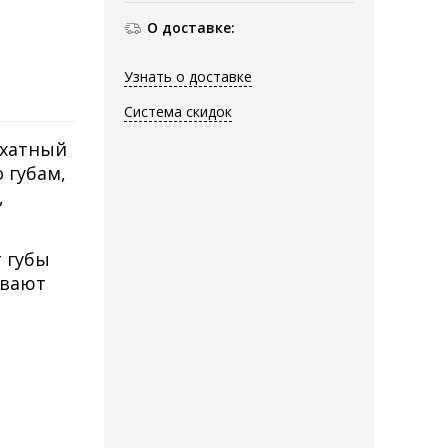
О доставке:
Узнать о доставке
Система скидок
рхатный
 губам,
,
 губы
ивают