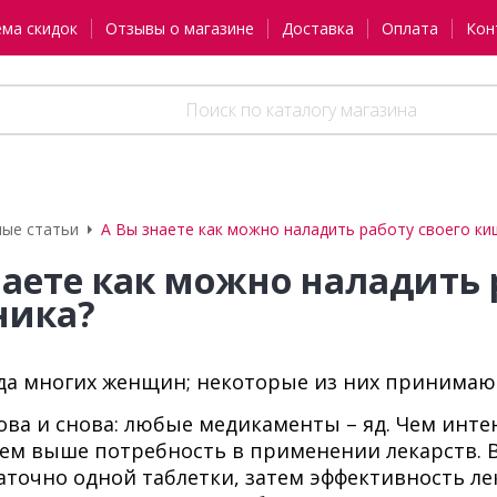
ема скидок
Отзывы о магазине
Доставка
Оплата
Кон
ые статьи
А Вы знаете как можно наладить работу своего ки
наете как можно наладить 
ника?
да многих женщин; некоторые из них принимают
ва и снова: любые медикаменты – яд. Чем инт
ем выше потребность в применении лекарств. Вы
аточно одной таблетки, затем эффективность ле