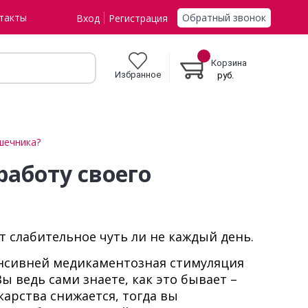
Обратный звонок
такты
Вход
Регистрация
Корзина
Избранное
руб.
шечника?
работу своего
 слабительное чуть ли не каждый день.
енсивней медикаментозная стимуляция
 ведь сами знаете, как это бывает –
карства снижается, тогда вы