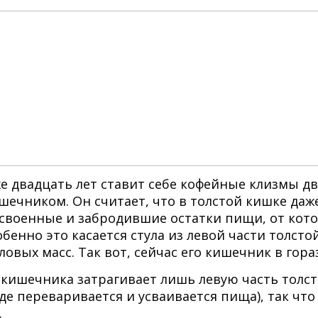
е двадцать лет ставит себе кофейные клизмы два
шечником. Он считает, что в толстой кишке да
своенные и забродившие остатки пищи, от кото
обенно это касается стула из левой части толсто
ловых масс. Так вот, сейчас его кишечник в гор
ишечника затрагивает лишь левую часть толст
де переваривается и усваивается пища), так что
.