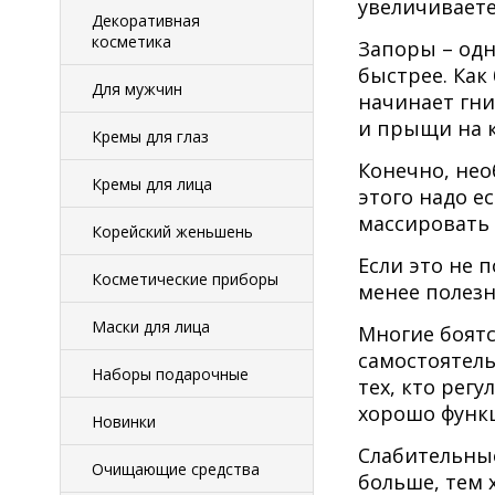
увеличиваете
Декоративная
косметика
Запоры – одн
быстрее. Как
Для мужчин
начинает гни
и прыщи на к
Кремы для глаз
Конечно, нео
Кремы для лица
этого надо е
массировать
Корейский женьшень
Если это не 
Косметические приборы
менее полез
Маски для лица
Многие боятс
самостоятель
Наборы подарочные
тех, кто рег
хорошо функ
Новинки
Слабительны
Очищающие средства
больше, тем 