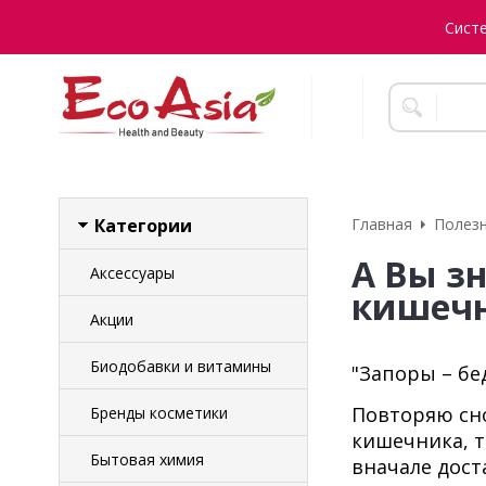
Сист
Категории
Главная
Полезн
А Вы з
Аксессуары
кишеч
Акции
Биодобавки и витамины
"Запоры – бе
Повторяю сно
Бренды косметики
кишечника, т
Бытовая химия
вначале дост