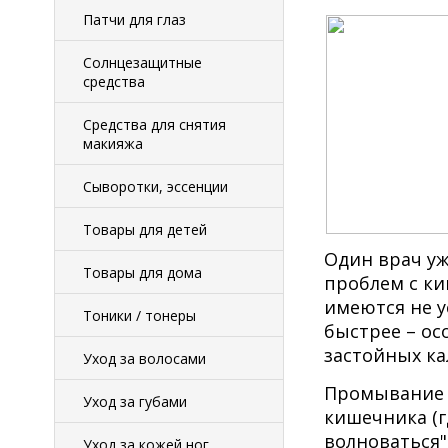
Патчи для глаз
Солнцезащитные
средства
Средства для снятия
макияжа
Сыворотки, эссенции
Товары для детей
Один врач уж
Товары для дома
проблем с ки
имеются не у
Тоники / тонеры
быстрее – ос
застойных ка
Уход за волосами
Промывание к
Уход за губами
кишечника (г
волноваться"
Уход за кожей ног