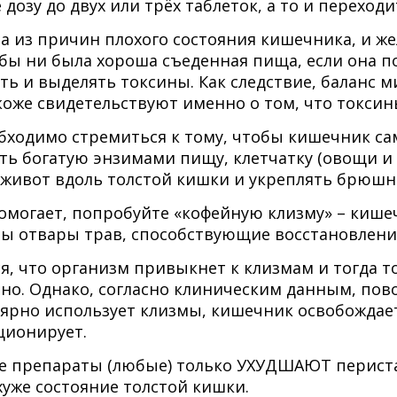
 дозу до двух или трёх таблеток, а то и переход
а из причин плохого состояния кишечника, и же
 бы ни была хороша съеденная пища, если она п
ть и выделять токсины. Как следствие, баланс
оже свидетельствуют именно о том, что токсин
бходимо стремиться к тому, чтобы кишечник са
сть богатую энзимами пищу, клетчатку (овощи и
 живот вдоль толстой кишки и укреплять брю
помогает, попробуйте «кофейную клизму» – кишеч
ны отвары трав, способствующие восстановле
я, что организм привыкнет к клизмам и тогда т
но. Однако, согласно клиническим данным, пово
улярно использует клизмы, кишечник освобождае
ционирует.
е препараты (любые) только УХУДШАЮТ периста
хуже состояние толстой кишки.