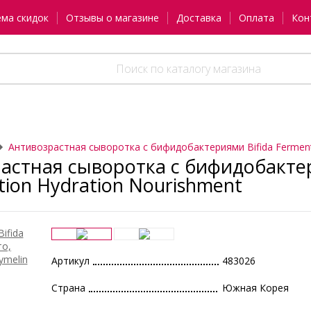
ема скидок
Отзывы о магазине
Доставка
Оплата
Кон
Антивозрастная сыворотка с бифидобактериями Bifida Fermenta
астная сыворотка с бифидобактер
tion Hydration Nourishment
Артикул
483026
Страна
Южная Корея