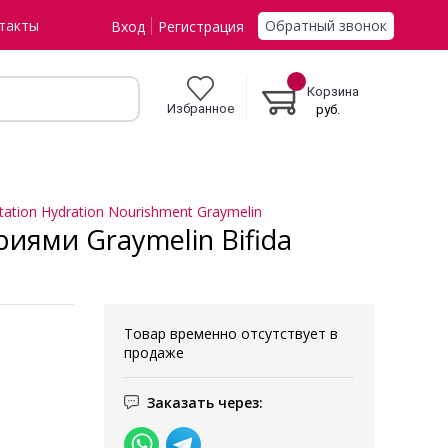
Обратный звонок
такты
Вход
Регистрация
Корзина
Избранное
руб.
tion Hydration Nourishment Graymelin
иями Graymelin Bifida
Товар временно отсутствует в
продаже
Заказать через: