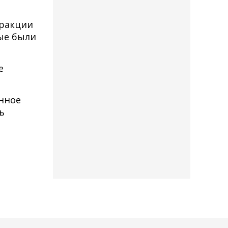
фракции
ые были
е
нное
ь